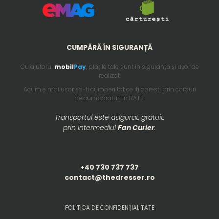
CUMPĂRĂ ÎN SIGURANȚĂ
Cu ajutorul
mobil
Pay
, plățile tale sunt în siguranță și ușor de
realizat.
Acum e mai usor sa-ti cumperi tot ce iti doresti prin carduri
de cumparaturi in RATE.
Transportul este asigurat, gratuit,
prin intermediul
Fan Curier
.
+40 730 737 737
contact@thedresser.ro
POLITICA DE CONFIDENȚIALITATE