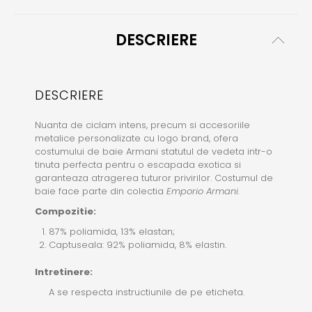
DESCRIERE
DESCRIERE
Nuanta de ciclam intens, precum si accesoriile
metalice personalizate cu logo brand, ofera
costumului de baie Armani statutul de vedeta intr-o
tinuta perfecta pentru o escapada exotica si
garanteaza atragerea tuturor privirilor. Costumul de
baie face parte din colectia
Emporio Armani.
Compozitie:
87% poliamida, 13% elastan;
Captuseala: 92% poliamida, 8% elastin.
Intretinere:
A se respecta instructiunile de pe eticheta.