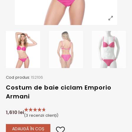
Cod produs:
1S2106
Costum de baie ciclam Emporio
Armani
1,610
lei
(
3
recenzii clienți)
ADAUGĂ ÎN COȘ