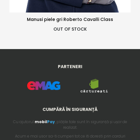
Manusi piele gri Roberto Cavalli Class
OUT OF STOCK
PARTENERI
CUMPĂRĂ ÎN SIGURANȚĂ
Cu ajutorul
mobil
Pay
, plățile tale sunt în siguranță și ușor de
realizat.
Acum e mai usor sa-ti cumperi tot ce iti doresti prin carduri