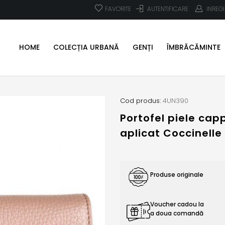
FAVORITE
AUTENTIFICARE
INREG
HOME
COLECȚIA URBANĂ
GENȚI
ÎMBRĂCĂMINTE
Cod produs:
4UN390
Portofel piele cap
aplicat Coccinelle
Produse originale
Voucher cadou la
a doua comandă