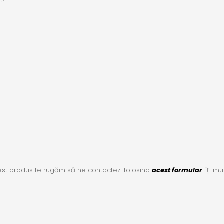
cest produs te rugăm să ne contactezi folosind
acest formular
. Îți m