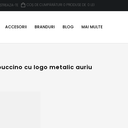
COȘ DE CUMPĂRĂTURI 0 PRODUSE DE
0
LEI
ISTREAZA-TE
ACCESORII
BRANDURI
BLOG
MAI MULTE
puccino cu logo metalic auriu