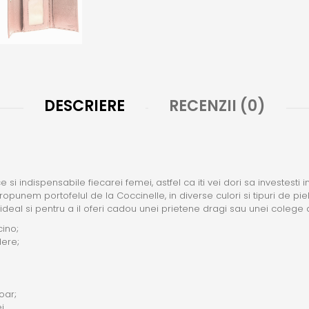
DESCRIERE
RECENZII (0)
ce si indispensabile fiecarei femei, astfel ca iti vei dori sa investest
ropunem portofelul de la Coccinelle, in diverse culori si tipuri de pi
 ideal si pentru a il oferi cadou unei prietene dragi sau unei colege 
cino;
dere;
oar;
j.