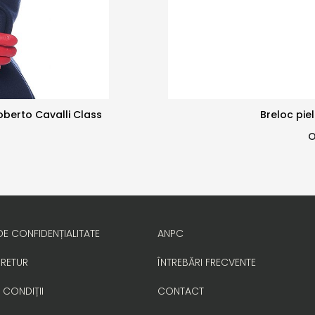
Roberto Cavalli Class
Breloc pie
O
DE CONFIDENȚIALITATE
ANPC
 RETUR
ÎNTREBĂRI FRECVENTE
 CONDIȚII
CONTACT