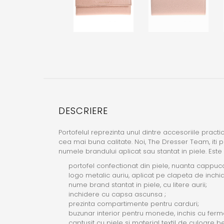
DESCRIERE
Portofelul reprezinta unul dintre accesoriile practi
cea mai buna calitate. Noi, The Dresser Team, iti p
numele brandului aplicat sau stantat in piele. Este
portofel confectionat din piele, nuanta cappuc
logo metalic auriu, aplicat pe clapeta de inchi
nume brand stantat in piele, cu litere aurii;
inchidere cu capsa ascunsa ;
prezinta compartimente pentru carduri;
buzunar interior pentru monede, inchis cu ferm
captusit cu piele si material textil de culoare be