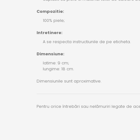
Compozitie:
100% piele;
Intretinere:
A se respecta instructiunile de pe eticheta.
Dimensiune:
latime: 9 cm;
lungime: 18 cm.
Dimensiunile sunt aproximative.
Pentru orice întrebări sau nelămuriri legate de a