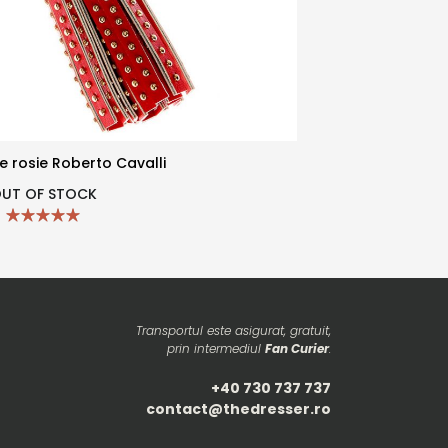
le rosie Roberto Cavalli
Curea
UT OF STOCK
Transportul este asigurat, gratuit,
prin intermediul
Fan Curier
.
+40 730 737 737
contact@thedresser.ro