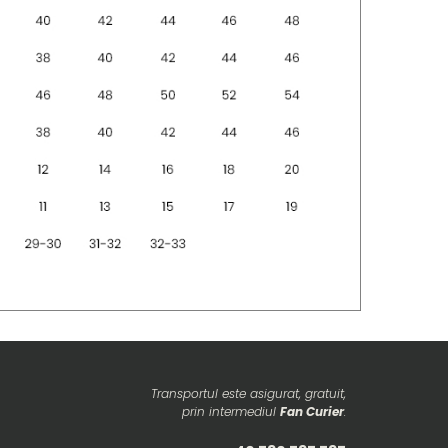
Transportul este asigurat, gratuit,
prin intermediul
Fan Curier
.