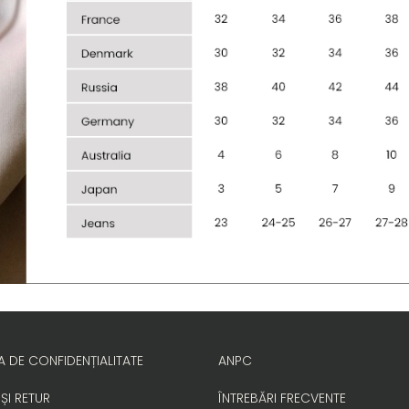
A DE CONFIDENȚIALITATE
ANPC
 ȘI RETUR
ÎNTREBĂRI FRECVENTE