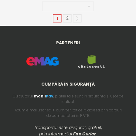
1
2
PARTENERI
CUMPĂRĂ ÎN SIGURANȚĂ
Cu ajutorul
mobil
Pay
, plățile tale sunt în siguranță și ușor de
realizat.
Acum e mai usor sa-ti cumperi tot ce iti doresti prin carduri
de cumparaturi in RATE.
Transportul este asigurat, gratuit,
prin intermediul
Fan Curier
.