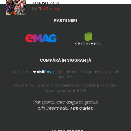
ATMOSFERA DE ...
by
The Dresser
PARTENERI
CUMPĂRĂ ÎN SIGURANȚĂ
Cu ajutorul
mobil
Pay
, plățile tale sunt în siguranță și ușor de
realizat.
Acum e mai usor sa-ti cumperi tot ce iti doresti prin carduri
de cumparaturi in RATE.
Transportul este asigurat, gratuit,
prin intermediul
Fan Curier
.