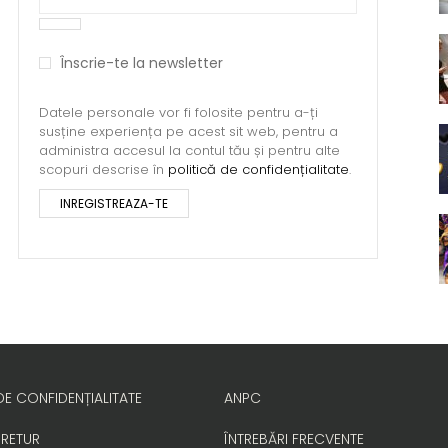
Înscrie-te la newsletter
Datele personale vor fi folosite pentru a-ți
susține experiența pe acest sit web, pentru a
administra accesul la contul tău și pentru alte
scopuri descrise în
politică de confidențialitate
.
INREGISTREAZA-TE
DE CONFIDENȚIALITATE
ANPC
 RETUR
ÎNTREBĂRI FRECVENTE