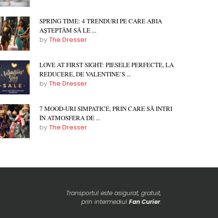
SPRING TIME: 4 TRENDURI PE CARE ABIA
AȘTEPTĂM SĂ LE ...
by
The Dresser
LOVE AT FIRST SIGHT: PIESELE PERFECTE, LA
REDUCERE, DE VALENTINE’S ...
by
The Dresser
7 MOOD-URI SIMPATICE, PRIN CARE SĂ INTRI
ÎN ATMOSFERA DE ...
by
The Dresser
Transportul este asigurat, gratuit,
prin intermediul
Fan Curier
.