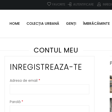
FAVORITE
AUTENTIFICARE
INREG
HOME
COLECȚIA URBANĂ
GENȚI
ÎMBRĂCĂMINTE
CONTUL MEU
INREGISTREAZA-TE
Adresa de email
*
Parolă
*