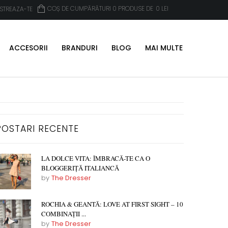
COȘ DE CUMPĂRĂTURI 0 PRODUSE DE
0
LEI
ISTREAZA-TE
ACCESORII
BRANDURI
BLOG
MAI MULTE
POSTARI RECENTE
LA DOLCE VITA: ÎMBRACĂ-TE CA O
BLOGGERIȚĂ ITALIANCĂ
by
The Dresser
ROCHIA & GEANTĂ: LOVE AT FIRST SIGHT – 10
COMBINAȚII ...
by
The Dresser