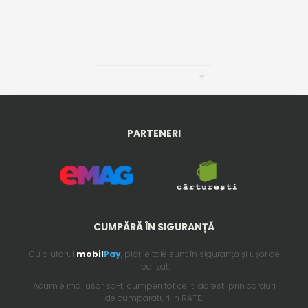
PARTENERI
CUMPĂRĂ ÎN SIGURANȚĂ
Cu ajutorul
mobil
Pay
, plățile tale sunt în siguranță și ușor de
realizat.
Acum e mai usor sa-ti cumperi tot ce iti doresti prin carduri
de cumparaturi in RATE.