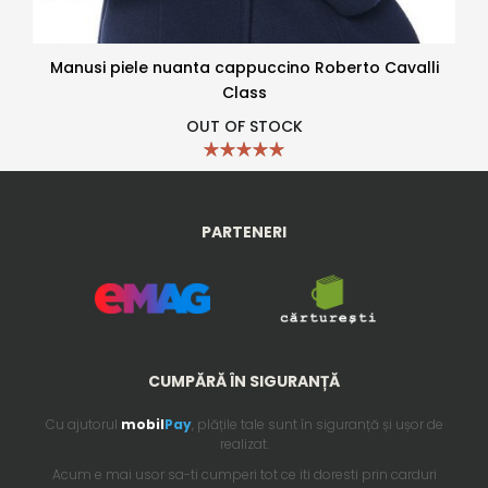
Manusi piele nuanta cappuccino Roberto Cavalli
Class
OUT OF STOCK
PARTENERI
CUMPĂRĂ ÎN SIGURANȚĂ
Cu ajutorul
mobil
Pay
, plățile tale sunt în siguranță și ușor de
realizat.
Acum e mai usor sa-ti cumperi tot ce iti doresti prin carduri