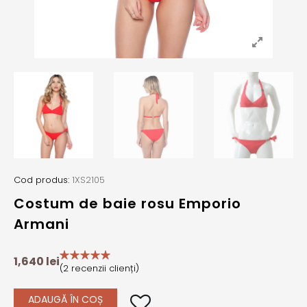
Cod produs:
1XS2105
Costum de baie rosu Emporio
Armani
1,640
lei
(
2
recenzii clienți)
ADAUGĂ ÎN COȘ