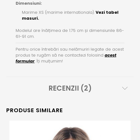
Dimensiuni:
Marime XS (marime internationala).
Vezi tabel
masuri.
Modelul are înălțimea de 1.75 cm și dimensiunile 86-
61-91 cm.
Pentru orice întrebări sau nelămuriri legate de acest
produs te rugăm să ne contactezi folosind
acest
formular
. Îți mulțumim!
RECENZII (2)
PRODUSE SIMILARE