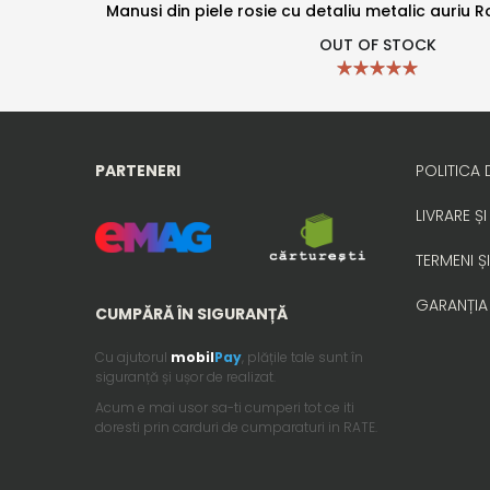
Manusi din piele rosie cu detaliu metalic auriu 
OUT OF STOCK
PARTENERI
POLITICA 
LIVRARE ȘI
TERMENI ȘI
GARANȚIA
CUMPĂRĂ ÎN SIGURANȚĂ
Cu ajutorul
mobil
Pay
, plățile tale sunt în
siguranță și ușor de realizat.
Acum e mai usor sa-ti cumperi tot ce iti
doresti prin carduri de cumparaturi in RATE.