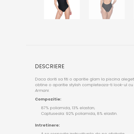
DESCRIERE
Daca doriti sa fiti o aparitie glam la piscina aleg
obtine o aparitie stylish completeaza-ti look-ul c
Armani
.
Compozitie:
87% poliamida, 13% elastan;
Captuseala: 92% poliamida, 8% elastin.
Intretinere:
A se respecta instructiunile de pe eticheta.