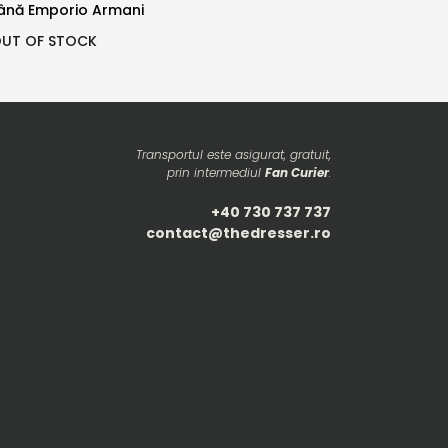
lână Emporio Armani
Cu
UT OF STOCK
Transportul este asigurat, gratuit,
prin intermediul
Fan Curier
.
+40 730 737 737
contact@thedresser.ro