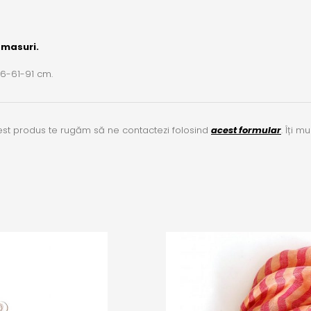
 masuri.
86-61-91 cm.
cest produs te rugăm să ne contactezi folosind
acest formular
. Îți m