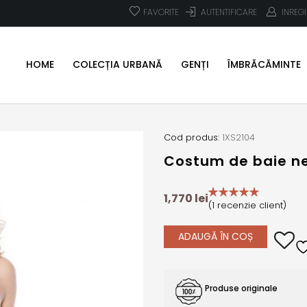
FAVORITE
AUTENTIFICARE
INREG
HOME
COLECȚIA URBANĂ
GENȚI
ÎMBRĂCĂMINTE
Cod produs:
1XS2104
Costum de baie n
1,770
lei
(
1
recenzie client)
ADAUGĂ ÎN COȘ
Produse originale