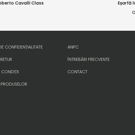
Roberto Cavalli Class
Eșarfă 
O
DE CONFIDENȚIALITATE
ANPC
 RETUR
ÎNTREBĂRI FRECVENTE
 CONDIȚII
CONTACT
 PRODUSELOR