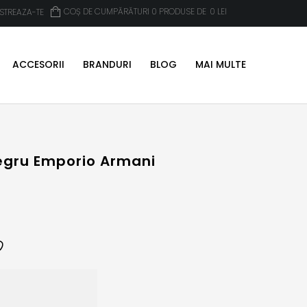
COȘ DE CUMPĂRĂTURI 0 PRODUSE DE
0
LEI
ISTREAZA-TE
ACCESORII
BRANDURI
BLOG
MAI MULTE
egru Emporio Armani