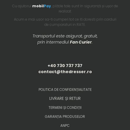
Cu ajutorul
mobil
Pay
, plățile tale sunt în siguranță și ușor de
realizat.
Acum e mai usor sa-ti cumperi tot ce iti doresti prin carduri
de cumparaturi in RATE.
Transportul este asigurat, gratuit,
prin intermediul
Fan Curier
.
+40 730 737 737
contact@thedresser.ro
POLITICA DE CONFIDENȚIALITATE
LIVRARE ȘI RETUR
TERMENI ȘI CONDIȚII
GARANȚIA PRODUSELOR
ANPC