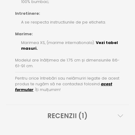
100% bumbac;
Intretinere:
A se respecta instructiunile de pe eticheta.
Marime:
Marimea XS, (marime internationala).
Vezi tabel
masuri.
Modelul are înălțimea de 1.75 cm și dimensiunile 86-
61-91 cm.
Pentru orice întrebări sau nelămuriri legate de acest
produs te rugăm să ne contactezi folosind
acest
formular
. Îți mulțumim!
RECENZII (1)