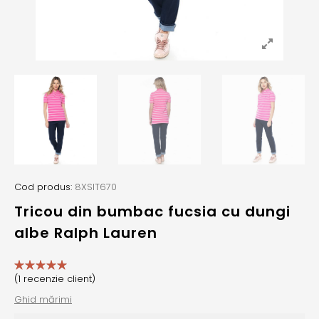
Cod produs:
8XSIT670
Tricou din bumbac fucsia cu dungi
albe Ralph Lauren
(
1
recenzie client)
Ghid mărimi