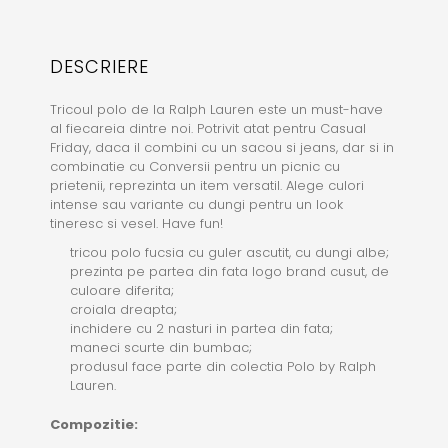
DESCRIERE
Tricoul polo de la Ralph Lauren este un must-have
al fiecareia dintre noi. Potrivit atat pentru Casual
Friday, daca il combini cu un sacou si jeans, dar si in
combinatie cu Conversii pentru un picnic cu
prietenii, reprezinta un item versatil. Alege culori
intense sau variante cu dungi pentru un look
tineresc si vesel. Have fun!
tricou polo fucsia cu guler ascutit, cu dungi albe;
prezinta pe partea din fata logo brand cusut, de
culoare diferita;
croiala dreapta;
inchidere cu 2 nasturi in partea din fata;
maneci scurte din bumbac;
produsul face parte din colectia Polo by Ralph
Lauren.
Compozitie: