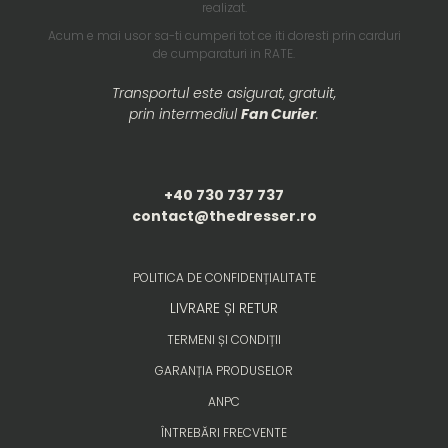
realizat.
Acum e mai usor sa-ti cumperi tot ce iti doresti prin carduri
de cumparaturi in RATE.
Transportul este asigurat, gratuit,
prin intermediul
Fan Curier
.
+40 730 737 737
contact@thedresser.ro
POLITICA DE CONFIDENȚIALITATE
LIVRARE ȘI RETUR
TERMENI ȘI CONDIȚII
GARANȚIA PRODUSELOR
ANPC
ÎNTREBĂRI FRECVENTE