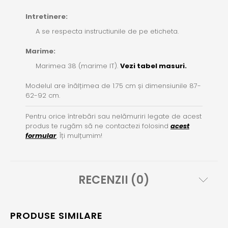
Intretinere:
A se respecta instructiunile de pe eticheta.
Marime:
Marimea 38 (marime IT).
Vezi tabel masuri.
Modelul are înălțimea de 1.75 cm și dimensiunile 87-
62-92 cm.
Pentru orice întrebări sau nelămuriri legate de acest
produs te rugăm să ne contactezi folosind
acest
formular
. Îți mulțumim!
RECENZII (0)
PRODUSE SIMILARE