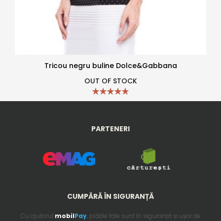
Tricou negru buline Dolce&Gabbana
OUT OF STOCK
PARTENERI
CUMPĂRĂ ÎN SIGURANȚĂ
Cu ajutorul
mobil
Pay
, plățile tale sunt în siguranță și ușor de