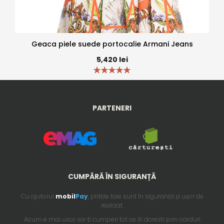
Geaca piele suede portocalie Armani Jeans
5,420
lei
PARTENERI
CUMPĂRĂ ÎN SIGURANȚĂ
Cu ajutorul
mobil
Pay
, plățile tale sunt în siguranță și ușor de
realizat.
Acum e mai usor sa-ti cumperi tot ce iti doresti prin carduri