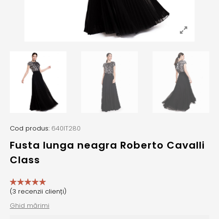
Cod produs:
640IT280
Fusta lunga neagra Roberto Cavalli
Class
(
3
recenzii clienți)
Ghid mărimi