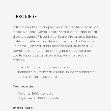
DESCRIERE
O fusta cu pliseuri ample, neagra, creatie a casei de
moda Roberto Cavalli reprezinta o declaratie de stil
si de eleganta. Pliseurile verticale ofera amplitudine
fustei, iar cele orizontale marcheaza talia. Prezinta
un detaliu, discret, auriu, inscriptionat cu brand-ul
Cavalli. Este o fusta de o eleganta deosebita ce
poate fi purtata cu diverse top-uri si bluze din
matase.
prezinta cordon cu pliuri in talie;
inchidere cu fermoar ascuns, in partea laterala;
captusita, fara buzunare.
Compozitie:
Material: 100% poliester;
Captuseala: 100% poliester
Intretinere: