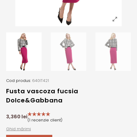
Cod produs:
640IT421
Fusta vascoza fucsia
Dolce&Gabbana
3,360
lei
(
1
recenzie client)
Ghid mărimi