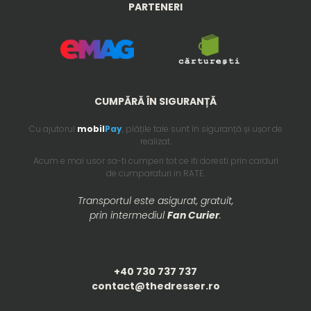
PARTENERI
CUMPĂRĂ ÎN SIGURANȚĂ
Cu ajutorul
mobil
Pay
, plățile tale sunt în siguranță și ușor de
realizat.
Acum e mai usor sa-ti cumperi tot ce iti doresti prin carduri
de cumparaturi in RATE.
Transportul este asigurat, gratuit,
prin intermediul
Fan Curier
.
+40 730 737 737
contact@thedresser.ro