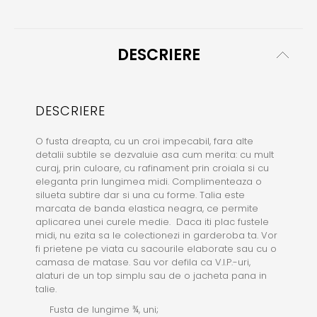
DESCRIERE
DESCRIERE
O fusta dreapta, cu un croi impecabil, fara alte
detalii subtile se dezvaluie asa cum merita: cu mult
curaj, prin culoare, cu rafinament prin croiala si cu
eleganta prin lungimea midi. Complimenteaza o
silueta subtire dar si una cu forme. Talia este
marcata de banda elastica neagra, ce permite
aplicarea unei curele medie. Daca iti plac fustele
midi, nu ezita sa le colectionezi in garderoba ta. Vor
fi prietene pe viata cu sacourile elaborate sau cu o
camasa de matase. Sau vor defila ca V.I.P.-uri,
alaturi de un top simplu sau de o jacheta pana in
talie.
Fusta de lungime ¾, uni;