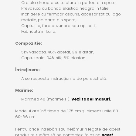
Croiala dreapta cu taietura in partea din spate;
Prevazuta cu banda elastica neagra in talie;
Inchidere cu fermoar ascuns, accesorizat cu logo
metalic, pe parte din spate;
Captusita, fara buzunare sau aplicatii;
Fabricata in Italia.
Compozitie:
51% vascoza, 48% acetat, 3% elastan;
Captuseala: 94% silk, 6% elastan.
Întreținere:
A se respecta instrucțiunile de pe etichetă.
Marime:
Marimea 40 (marime IT).
Vezi tabel masuri.
Modelul are înălțimea de 1.75 cm și dimensiunile 83-
60-86 cm.
Pentru orice întrebări sau nelămuriri legate de acest
produs te rugăm să ne contactezi folosind
acest