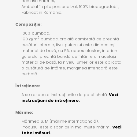
acelasi material;
Ambalat în plic personalizat, 100% biodegradabil;
Fabricat în România.
Compoziție:
100% bumbac.
2
190 g/m
bumbac, croială cambrată ce prezintă
cusături laterale, tivul gulerului este din același
material de bază, cu 5% adaos elastan, interiorul
gulerului prezintă bandă de întărire din același
material de bază, la nivelul umerilor este aplicata
o cusătură de întărire, marginea inferioară este
curbată.
Întreținere:
A se respecta instrucțiunile de pe etichetă.
Vezi
instrucțiuni de întreținere.
Mărime:
Mărimea S, M (mărime internațională).
Produsul este disponibil în mai multe mărimi.
Vezi
tabel măsuri.