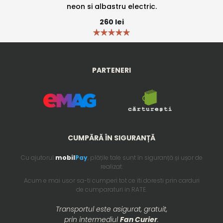
neon si albastru electric.
260
lei
PARTENERI
CUMPĂRĂ ÎN SIGURANȚĂ
Cu ajutorul
mobil
Pay
, plățile tale sunt în siguranță și ușor de
realizat.
Acum e mai usor sa-ti cumperi tot ce iti doresti prin carduri
de cumparaturi in RATE.
Transportul este asigurat, gratuit,
prin intermediul
Fan Curier
.