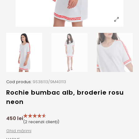
Cod produs:
9S38113/9M40113
Rochie bumbac alb, broderie rosu
neon
450
lei
(
2
recenzii clienți)
Ghid mărimi