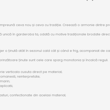
preună ceva nou și ceva cu tradiție. Creează o armonie dintre prezen
 unică în garderoba ta, odată cu motive tradiționale brodate direct
a lejer o ținută atât în sezonul cald cât și când e frig, acompaniat de 
urprinzătoare ținute sunt cele care sparg monotonia și încalcă reguli.
rie verticala cusuta direct pe material;
romanesti, reinterpretate;
umarin;
plicatii;
sturi, confectionate din acelasi material;