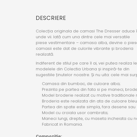
DESCRIERE
Colecția originala de camasi The Dresser aduce îm
unde vii. Iată cum una dintre cele mai versatile
piese vestimentare – camasa alba, devine o piesă
camasii este dat de culorile vibrante și broderia
realizată.
Indiferent de stilul pe care îl ai, vei putea realiz
modelele din Colectia Urbana și inspiră-te din
sugestiile ținutelor noastre. Și nu uita: cele mai s
Camasa din bumbac, de culoare alba;
Prezinta pe partea din fata si pe maneci, brode
Model broderie realizat cu motive traditionale 
Broderia este realizata din ata de culoare ble
Partea din spate este simpla, fara desene sau a
Model cu croiala usor cambrata;
Maneci lungi, drepte, cu maseta incheiata cu na
Fabricat in Romania.
Compoziție: