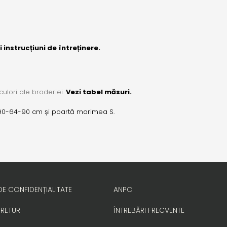
i instrucțiuni de întreținere.
culori ale broderiei.
Vezi tabel măsuri.
 90-64-90 cm și poartă marimea S.
DE CONFIDENȚIALITATE
ANPC
 RETUR
ÎNTREBĂRI FRECVENTE