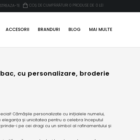
COȘ DE CUMPĂRĂTURI 0 PRODUSE DE
0
LEI
ISTREAZA-TE
ACCESORII
BRANDURI
BLOG
MAI MULTE
c, cu personalizare, broderie
ial! Cămășile personalizate cu inițialele numelui,
eleganța și unicitatea pentru a celebra începutul
i surprinde-i pe cei dragi cu un simbol al rafinamentului și