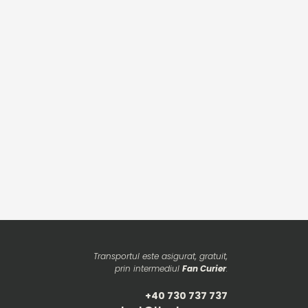
Transportul este asigurat, gratuit,
prin intermediul
Fan Curier
.
+40 730 737 737