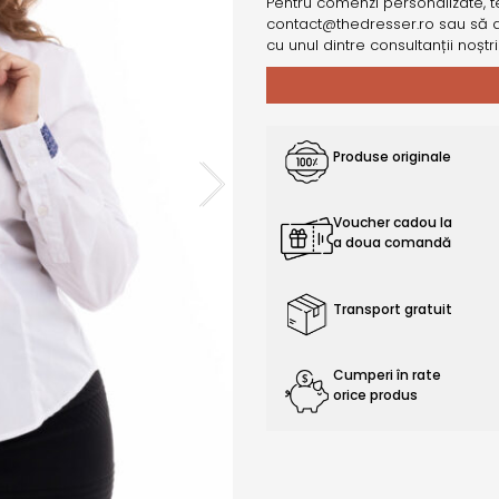
Pentru comenzi personalizate, t
contact@thedresser.ro
sau să a
cu unul dintre consultanții noștri
Produse originale
Voucher cadou la
a doua comandă
Transport gratuit
Cumperi în rate
orice produs