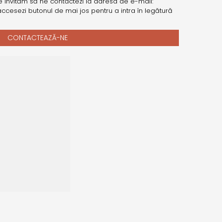
e invităm să ne contactezi la adresa de e-mail:
ccesezi butonul de mai jos pentru a intra în legătură
CONTACTEAZĂ-NE