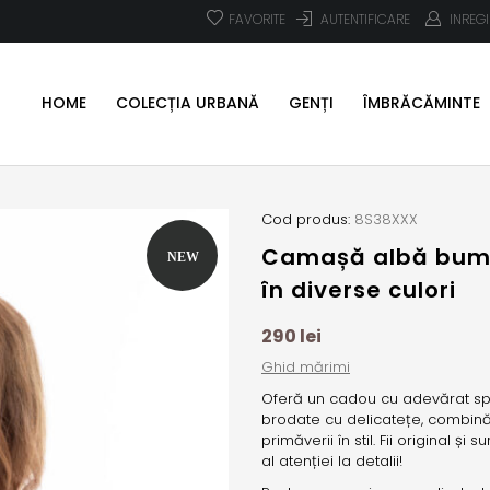
FAVORITE
AUTENTIFICARE
INREG
HOME
COLECȚIA URBANĂ
GENȚI
ÎMBRĂCĂMINTE
Cod produs:
8S38XXX
Camașă albă bumba
în diverse culori
290
lei
Ghid mărimi
Oferă un cadou cu adevărat spec
brodate cu delicatețe, combină 
primăverii în stil. Fii original ș
al atenției la detalii!