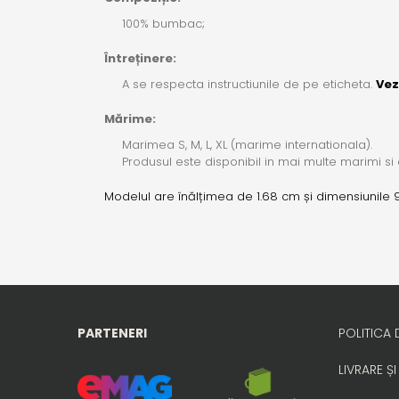
100% bumbac;
Întreținere:
A se respecta instructiunile de pe eticheta.
Vez
Mărime:
Marimea S, M, L, XL (marime internationala).
Produsul este disponibil in mai multe marimi si 
Modelul are înălțimea de 1.68 cm și dimensiunile
PARTENERI
POLITICA 
LIVRARE ȘI