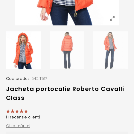
Cod produs:
542IT517
Jacheta portocalie Roberto Cavalli
Class
(
1
recenzie client)
Ghid mărimi