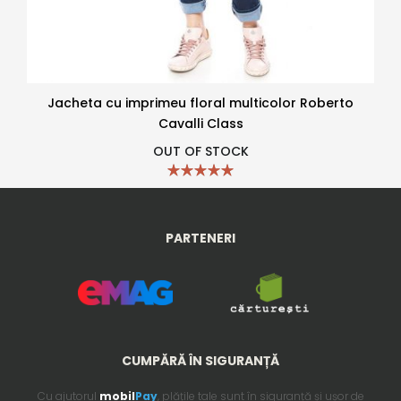
Jacheta cu imprimeu floral multicolor Roberto
Cavalli Class
OUT OF STOCK
PARTENERI
CUMPĂRĂ ÎN SIGURANȚĂ
Cu ajutorul
mobil
Pay
, plățile tale sunt în siguranță și ușor de