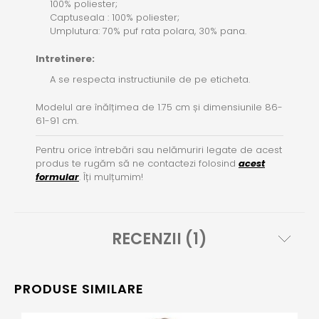
100% poliester;
Captuseala : 100% poliester;
Umplutura: 70% puf rata polara, 30% pana.
Intretinere:
A se respecta instructiunile de pe eticheta.
Modelul are înălțimea de 1.75 cm și dimensiunile 86-
61-91 cm.
Pentru orice întrebări sau nelămuriri legate de acest
produs te rugăm să ne contactezi folosind
acest
formular
. Îți mulțumim!
RECENZII (1)
PRODUSE SIMILARE