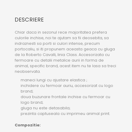
DESCRIERE
Chiar daca in sezonul rece majoritatea prefera
culorile inchise, noi te ajutam sa fii deosebita, sa
indraznesti sa porti si culori intense, precum
portocaliu, si iti propunem aceasta geaca cu gluga
de la Roberto Cavalli, linia Class. Accesorizata cu
fermoare cu detalii metalice aurii in forma de
animal, specific brand, acest item nu te lasa sa treci
neobservata.
maneci lungi cu ajustare elastica ;
inchidere cu fermoar auriu, accesorizat cu logo
brand;
doua buzunare frontale inchise cu fermoar cu
logo brand;
gluga nu este detasabila;
prezinta captuseala cu imprimeu animal print.
Compozitie: