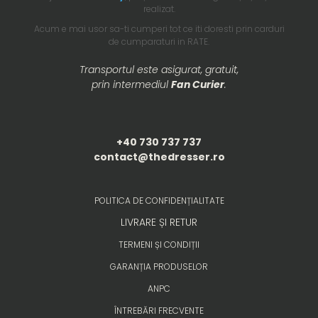
realizat.
Acum e mai usor sa-ti cumperi tot ce iti doresti prin carduri
de cumparaturi in RATE.
Transportul este asigurat, gratuit,
prin intermediul
Fan Curier
.
+40 730 737 737
contact@thedresser.ro
POLITICA DE CONFIDENȚIALITATE
LIVRARE ȘI RETUR
TERMENI ȘI CONDIȚII
GARANȚIA PRODUSELOR
ANPC
ÎNTREBĂRI FRECVENTE