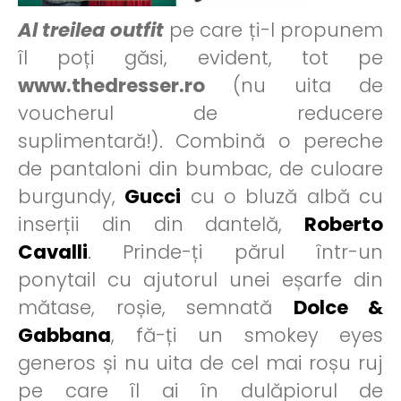
Al treilea outfit
pe care ți-l propunem
îl poți găsi, evident, tot pe
www.thedresser.ro
(nu uita de
voucherul de reducere
suplimentară!). Combină o pereche
de pantaloni din bumbac, de culoare
burgundy,
Gucci
cu o bluză albă cu
inserții din din dantelă,
Roberto
Cavalli
. Prinde-ți părul într-un
ponytail cu ajutorul unei eșarfe din
mătase, roșie, semnată
Dolce &
Gabbana
, fă-ți un smokey eyes
generos și nu uita de cel mai roșu ruj
pe care îl ai în dulăpiorul de