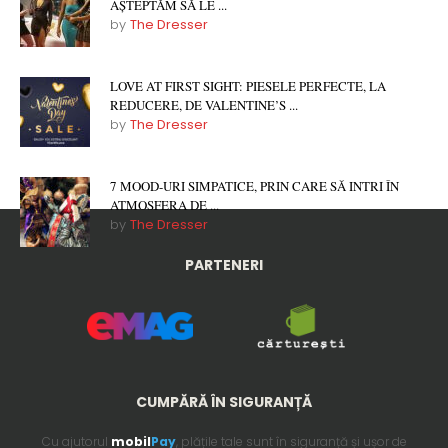
AȘTEPTĂM SĂ LE ...
by
The Dresser
LOVE AT FIRST SIGHT: PIESELE PERFECTE, LA
REDUCERE, DE VALENTINE’S ...
by
The Dresser
7 MOOD-URI SIMPATICE, PRIN CARE SĂ INTRI ÎN
ATMOSFERA DE ...
by
The Dresser
PARTENERI
CUMPĂRĂ ÎN SIGURANȚĂ
Cu ajutorul
mobil
Pay
, plățile tale sunt în siguranță și ușor de