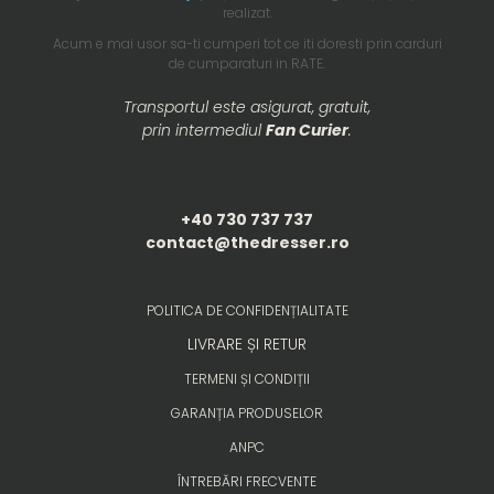
realizat.
Acum e mai usor sa-ti cumperi tot ce iti doresti prin carduri
de cumparaturi in RATE.
Transportul este asigurat, gratuit,
prin intermediul
Fan Curier
.
+40 730 737 737
contact@thedresser.ro
POLITICA DE CONFIDENȚIALITATE
LIVRARE ȘI RETUR
TERMENI ȘI CONDIȚII
GARANȚIA PRODUSELOR
ANPC
ÎNTREBĂRI FRECVENTE