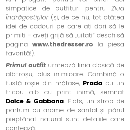
simpatice de outfituri pentru
Ziua
Îndrăgostiților
(și, de ce nu, tot atâtea
idei de cadouri pe care ați dori să le
primiți – aveți grijă să „uitați” deschisă
pagina
www.thedresser.ro
la piesa
favorită!).
Primul outfit
urmează linia clasică de
alb-roșu, plus inimioare. Combină o
fustă roșie din mătase,
Prada
cu un
tricou alb cu print inimă, semnat
Dolce & Gabbana
. Flats, un strop de
parfum cu arome de santal și părul
pieptănat natural sunt detaliile care
contează.