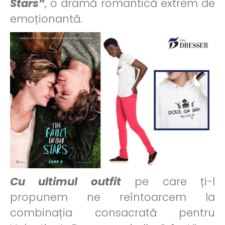
Stars”
, o dramă romantică extrem de
emoționantă.
Cu ultimul outfit
pe care ți-l
propunem ne reîntoarcem la
combinația consacrată pentru