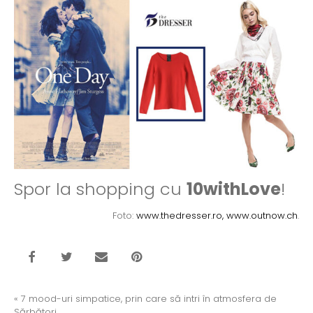
Spor la shopping cu
10withLove
!
Foto:
www.thedresser.ro,
www.outnow.ch
.
«
7 mood-uri simpatice, prin care să intri în atmosfera de
Sărbători