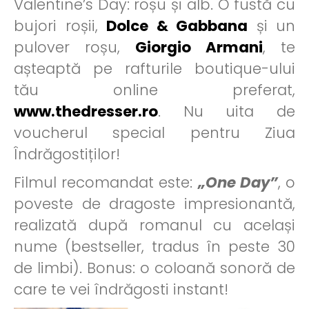
Valentine’s Day: roșu și alb. O fustă cu
bujori roșii,
Dolce & Gabbana
și un
pulover roșu,
Giorgio Armani
, te
așteaptă pe rafturile boutique-ului
tău online preferat,
www.thedresser.ro
. Nu uita de
voucherul special pentru Ziua
Îndrăgostiților!
Filmul recomandat este:
„One Day”
, o
poveste de dragoste impresionantă,
realizată după romanul cu același
nume (bestseller, tradus în peste 30
de limbi). Bonus: o coloană sonoră de
care te vei îndrăgosti instant!