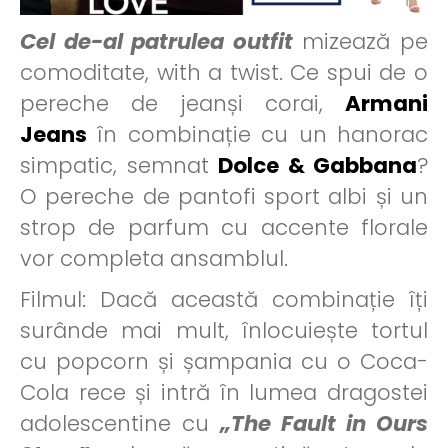
Cel de-al patrulea outfit
mizează pe
comoditate, with a twist. Ce spui de o
pereche de jeanși corai,
Armani
Jeans
în combinație cu un hanorac
simpatic, semnat
Dolce & Gabbana
?
O pereche de pantofi sport albi și un
strop de parfum cu accente florale
vor completa ansamblul.
Filmul: Dacă această combinație îți
surânde mai mult, înlocuiește tortul
cu popcorn și șampania cu o Coca-
Cola rece și intră în lumea dragostei
adolescentine cu
„The Fault in Ours