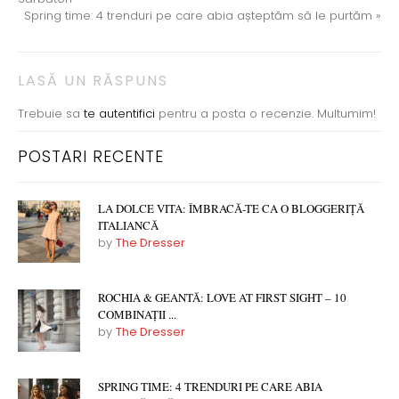
Spring time: 4 trenduri pe care abia așteptăm să le purtăm
»
LASĂ UN RĂSPUNS
Trebuie sa
te autentifici
pentru a posta o recenzie. Multumim!
POSTARI RECENTE
LA DOLCE VITA: ÎMBRACĂ-TE CA O BLOGGERIȚĂ
ITALIANCĂ
by
The Dresser
ROCHIA & GEANTĂ: LOVE AT FIRST SIGHT – 10
COMBINAȚII ...
by
The Dresser
SPRING TIME: 4 TRENDURI PE CARE ABIA