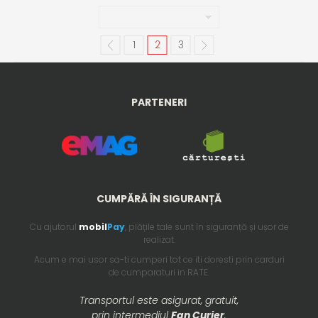
1
2
3
PARTENERI
CUMPĂRĂ ÎN SIGURANȚĂ
Cu ajutorul
mobil
Pay
, plățile tale sunt în siguranță și ușor de
realizat.
Acum e mai usor sa-ti cumperi tot ce iti doresti prin carduri
de cumparaturi in RATE.
Transportul este asigurat, gratuit,
prin intermediul
Fan Curier
.