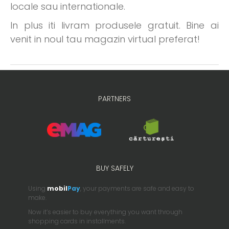
locale sau internationale.
In plus iti livram produsele gratuit. Bine ai
venit in noul tau magazin virtual preferat!
PARTNERS
BUY SAFELY
Using
mobil
Pay
, your payments are safe and easy to
make.
Now it’s easier to buy everything you want through
shopping cards in installments.